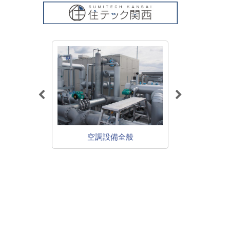
アコン
空調設備全般
給排水・